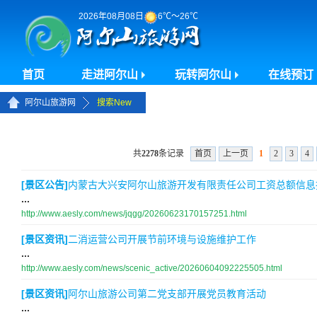
2026年08月08日
6℃～26℃
首页
走进阿尔山
玩转阿尔山
在线预订
>>
阿尔山旅游网
搜索New
共
2278
条记录
首页
上一页
1
2
3
4
[景区公告]
内蒙古大兴安阿尔山旅游开发有限责任公司工资总额信息
...
http://www.aesly.com/news/jqgg/20260623170157251.html
[景区资讯]
二消运营公司开展节前环境与设施维护工作
...
http://www.aesly.com/news/scenic_active/20260604092225505.html
[景区资讯]
阿尔山旅游公司第二党支部开展党员教育活动
...