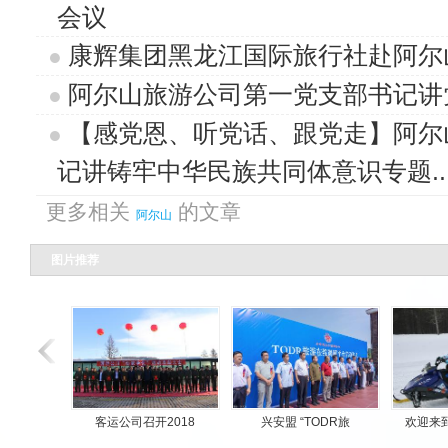
会议
康辉集团黑龙江国际旅行社赴阿尔
阿尔山旅游公司第一党支部书记讲
【感党恩、听党话、跟党走】阿尔
记讲铸牢中华民族共同体意识专题..
更多相关
的文章
阿尔山
图片推荐
客运公司召开2018
兴安盟 “TODR旅
欢迎来到阿尔山雪地上