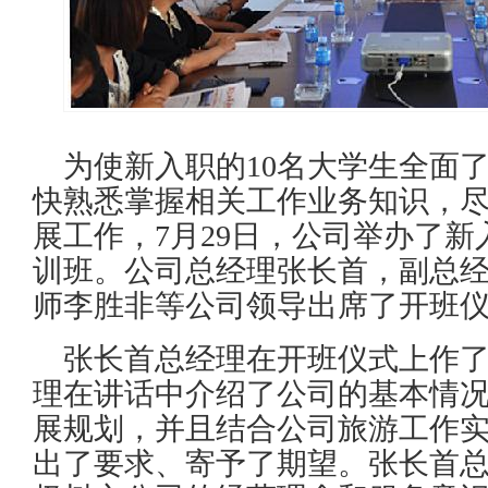
为使新入职
的
10名
大学生全面
快熟悉掌握相关工作业务知识，
展工作，7月29日，公司举办了
训班。公司总经理张长首
，
副总
师李胜非等公司领导出席了开班
张长首总经理在开班仪式上作
理
在讲话
中
介绍了公司的基本情
展规划，并且结合公司旅游工作
出了要求、寄予了期望。
张长首