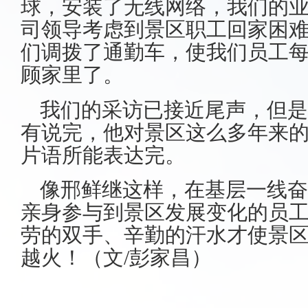
球，安装了无线网络，我们的
司领导考虑到景区职工回家困
们调拨了通勤车，使我们员工
顾家里了。
我们的采访已接近尾声，但是
有说完，他对景区这么多年来
片语所能表达完。
像邢鲜继这样，在基层一线奋
亲身参与到景区发展变化的员
劳的双手、辛勤的汗水才使景
越火！（
文/
彭家昌）