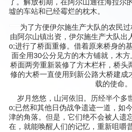
了。解放初期，在阿尔山通往海拉尔
墟的车站和已经霉烂的枕木。
为了方便伊尔施生产大队的农民过桥
由阿尔山镇出资，伊尔施生产大队出人，对&
o;进行了桥面重修。借着原来桥身的
面全用30公分见方的木方铺就，木方
桥面两旁重新装修了方木栏杆，桥头
修的大桥一直使用到新公路大桥建成
载的使命。
岁月悠悠，山河依旧。历经半个多世纪的
o;已然和其他日伪战争遗迹一道，如
津的角落。但是，它们绝不会被人遗
在，就能唤醒人们的记忆，重新咀嚼