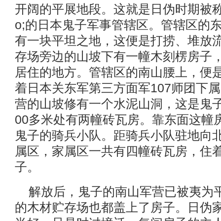
开阔的平展地段。这就是日伪时期被称作&l
o;的日本鬼子军事管辖区。管辖区的
有一块平坦之地，这便是打捞、堆放
存场旁边的山坡下有一幢木刻楞房子
居住的地方。管辖区的南山腰上，便
着日本关东军第三方面军107师团下
营的山坡修有一个水泥山洞，这是鬼子
00多米处有两幢砖瓦房。靠东面这幢
鬼子的骑兵小队。距骑兵小队驻地向
属区，家属区一共有四幢砖瓦房，住
子。
解放后，鬼子的南山军营已被夷为
的木材贮存场也都盖上了房子。日伪