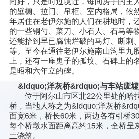
尚好，只是时过境迁，每间房子的主
的壁橱、拉门、吊柜、室内格局，依
年居住在老伊尔施的人们在耕地时，
的一些铜勺、菜刀、小石人、石马等
还能拾到早已腐蚀烂破的马灯、断刺
等。至今在通往老伊尔施南山沟里九
上，还有一座鬼子的孤坟。石碑上的
是昭和六年立的碑。
&ldquo;洋灰桥&rdquo;与车站废墟
位于阿尔山市区北22公里处的哈拉
桥，当地人称之为&ldquo;洋灰桥&r
面宽6米，桥长60米，两边各有引桥3
每个桥墩水面距离高约15米，全桥呈
土浇筑。