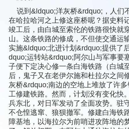
说到&ldquo;洋灰桥&rdquo;
在哈拉哈河之上修这座桥呢？据史料记载
竣工后，由白城至索伦的铁路很快就
山。这条铁路的修成，不但使交通运
实施&ldquo;北进计划&rdquo;提
dquo;运转站&rdquo;阿尔山与军
子便下定决心修一条白海铁路（白城
后，鬼子又在老伊尔施和杜拉尔之间修了
灰桥&rdquo;南边的空地上堆放了
工修建铁路。然而，计划没有变化快。1
兵东北，对日军发动了全面攻势。驻
不仓惶逃窜、狼狈撤军。修建白海铁
障基地，以海拉尔为前哨进攻阵地的