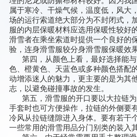
理的尼龙或防撕布材料较好。因为我
属于寒冷、干燥气候，温度低，风大
场的运行索道绝大部分为不封闭式，
服的内层保暖材料应选用保暖性较好
滑雪者在乘坐索道时提供一个良好的
验，连身滑雪服较分身滑雪服保暖效
第四，从颜色上看，最好选择能与
色、橙黄色、天蓝色或多种颜色搭配
动增添迷人的魅力，更主要的是为其
志，以避免碰撞事故的发生。
第五，滑雪服的开口要以大拉链为
手套时也可方便操作，拉链的外侧要
冷风从拉链缝隙进入身体。要有若干
一些常用的滑雪用品分门别类的装入