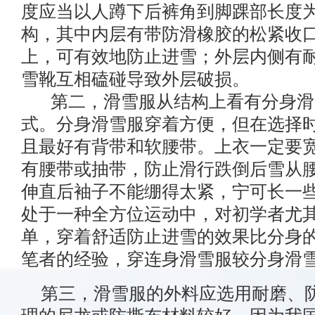
度应当以人蹲下后裤角到脚踝部长度
构，其中内层有带防滑橡胶的松紧收
上，可有效地防止进雪；外层内侧有
雪靴互相磕碰导致外层破损。
第二，滑雪服从结构上看有分身滑
式。分身滑雪服穿着方便，但在选择
且最好有背带和软腰带。上衣一定要
有腰带或抽带，防止滑行跌倒后雪从
伸直后袖子不能绷得太紧，宁可长一
处于一种全方位运动中，对初学者尤
单，穿着舒适防止进雪的效果比分身
笔者的经验，穿连身滑雪服较分身滑
第三，滑雪服的外料应选用耐磨、